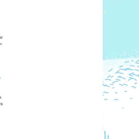
er
y-
e
e.
es