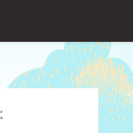
ui
 à